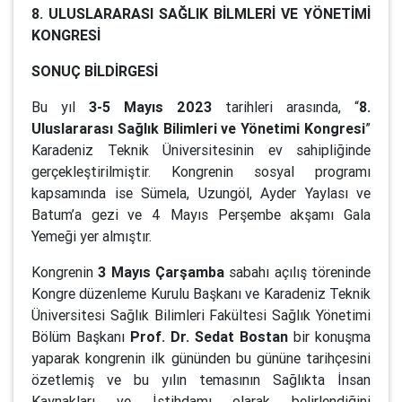
8. ULUSLARARASI SAĞLIK BİLMLERİ VE YÖNETİMİ
KONGRESİ
SONUÇ BİLDİRGESİ
Bu yıl
3-5 Mayıs 2023
tarihleri arasında, “
8.
Uluslararası Sağlık Bilimleri ve Yönetimi Kongresi
”
Karadeniz Teknik Üniversitesinin ev sahipliğinde
gerçekleştirilmiştir. Kongrenin sosyal programı
kapsamında ise Sümela, Uzungöl, Ayder Yaylası ve
Batum’a gezi ve 4 Mayıs Perşembe akşamı Gala
Yemeği yer almıştır.
Kongrenin
3 Mayıs Çarşamba
sabahı açılış töreninde
Kongre düzenleme Kurulu Başkanı ve Karadeniz Teknik
Üniversitesi Sağlık Bilimleri Fakültesi Sağlık Yönetimi
Bölüm Başkanı
Prof. Dr. Sedat Bostan
bir konuşma
yaparak kongrenin ilk gününden bu gününe tarihçesini
özetlemiş ve bu yılın temasının Sağlıkta İnsan
Kaynakları ve İstihdamı olarak belirlendiğini