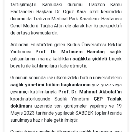
tartışılmıştır. Kamudaki durumu Trabzon Kamu
Hastaneleri Başkanı Dr. Oğuz Kara, özel kesimdeki
durumu da Trabzon Medical Park Karadeniz Hastanesi
Genel Müdürü Tuğba Altın ele alarak her iki perspektifi
de ortaya koymuşlardır.
Ardından Filistin’den gelen Kudüs Üniversitesi Rektör
Yardımcısı
Prof. Dr. Motasem Hamdan
, sağlık
çalışanlarının maruz kaldıkları
sağlıkta şiddeti
birçok
boyutu ile katılımcılara ifade etmiştir.
Gününün sonunda ise ülkemizdeki bütün üniversitelerin
sağlık yönetimi bölüm başkanlarının
yüz yüze veya
çevrimiçi katılımlarıyla
Prof. Dr. Mahmut Akbolat’ın
koordinatörlüğünde Sağlık Yönetimi
ÇEP Taslak
dokümanı
üzerinde son görüşmeler yapılmış ve 19
Mayıs 2023 tarihinde yapılacak SABDEK toplantısında
sunulmaya hazır hale getirilmiştir.
Günün ikinci panelinde ülkemizde sağlık turizmine yeni