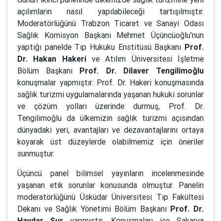
açılımların nasıl yapılabileceği tartışılmıştır.
Moderatörlüğünü Trabzon Ticaret ve Sanayi Odası
Sağlık Komisyon Başkanı Mehmet Üçüncüoğlu’nun
yaptığı panelde Tıp Hukuku Enstitüsü Başkanı
Prof.
Dr. Hakan Hakeri
ve Atılım Üniversitesi İşletme
Bölüm Başkanı
Prof. Dr. Dilaver Tengilimoğlu
konuşmalar yapmıştır. Prof. Dr. Hakeri konuşmasında
sağlık turizmi uygulamalarında yaşanan hukuki sorunlar
ve çözüm yolları üzerinde durmuş, Prof. Dr.
Tengilimoğlu da ülkemizin sağlık turizmi açısından
dünyadaki yeri, avantajları ve dezavantajlarını ortaya
koyarak üst düzeylerde olabilmemiz için öneriler
sunmuştur.
Üçüncü panel bilimsel yayınların incelenmesinde
yaşanan etik sorunlar konusunda olmuştur. Panelin
moderatörlüğünü Üsküdar Üniversitesi Tıp Fakültesi
Dekanı ve Sağlık Yönetimi Bölüm Başkanı
Prof. Dr.
Haydar Sur
yapmıştır. Konuşmaları ise Sakarya