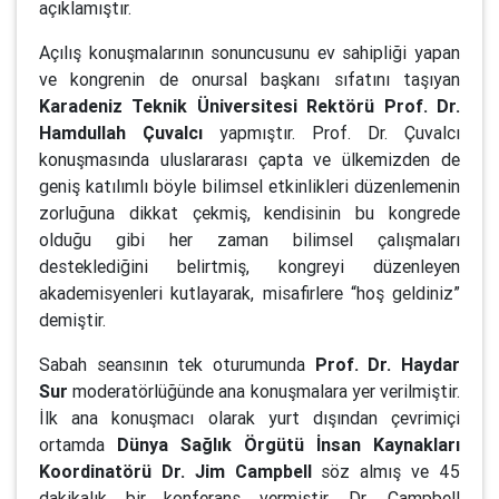
açıklamıştır.
Açılış konuşmalarının sonuncusunu ev sahipliği yapan
ve kongrenin de onursal başkanı sıfatını taşıyan
Karadeniz Teknik Üniversitesi Rektörü Prof. Dr.
Hamdullah Çuvalcı
yapmıştır. Prof. Dr. Çuvalcı
konuşmasında uluslararası çapta ve ülkemizden de
geniş katılımlı böyle bilimsel etkinlikleri düzenlemenin
zorluğuna dikkat çekmiş, kendisinin bu kongrede
olduğu gibi her zaman bilimsel çalışmaları
desteklediğini belirtmiş, kongreyi düzenleyen
akademisyenleri kutlayarak, misafirlere “hoş geldiniz”
demiştir.
Sabah seansının tek oturumunda
Prof. Dr. Haydar
Sur
moderatörlüğünde ana konuşmalara yer verilmiştir.
İlk ana konuşmacı olarak yurt dışından çevrimiçi
ortamda
Dünya Sağlık Örgütü İnsan Kaynakları
Koordinatörü Dr. Jim Campbell
söz almış ve 45
dakikalık bir konferans vermiştir. Dr. Campbell