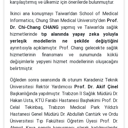
karşılaştırmış ve ülkemiz için önerilerde bulunmuştur.
İkinci ana konuşmayı Taiwan’dan School of Medical
Informatics, Chung Shan Medical University’den
Prof.
Dr. Chi-Chang CHANG
yapmış ve Taiwan’da sağlık
hizmetlerinde
tıp alanında yapay zeka yoluyla
yerleşik modellerin ne şekilde değiştiğini
ayrıntısıyla açıklamıştır. Prof. Chang gelecekte sağlık
hizmetlerinin finansmanı ve sunumunda köklü
değişimlerle yepyeni hizmet modellerinin oluşacağını
belirtmiştir.
Öğleden sonra seansında ilk oturum Karadeniz Teknik
Üniversitesi Rektör Yardımcısı
Prof. Dr. Akif Çinel
Başkanlığında yapılmıştır. Trabzon İl Sağlık Müdürü Dr.
Hakan Usta, KTÜ Farabi Hastanesi Başhekimi Prof. Dr.
Celal Tekinbaş, Trabzon Medical Park Yıldızlı
Hastanesi Genel Müdürü Dr. Abdullah Cantürk ve Ordu
Üniversitesi Tıp Fakültesi Öğretim Üyesi Prof. Dr.
Ahmet Kaya panele konuşmacı olarak katılmışlardır.