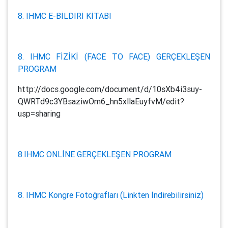
8. IHMC E-BİLDİRİ KİTABI
8. IHMC FİZİKİ (FACE TO FACE) GERÇEKLEŞEN
PROGRAM
http://docs.google.com/document/d/10sXb4i3suy-
QWRTd9c3YBsaziwOm6_hn5xllaEuyfvM/edit?
usp=sharing
8.IHMC ONLİNE GERÇEKLEŞEN PROGRAM
8. IHMC Kongre Fotoğrafları (Linkten İndirebilirsiniz)