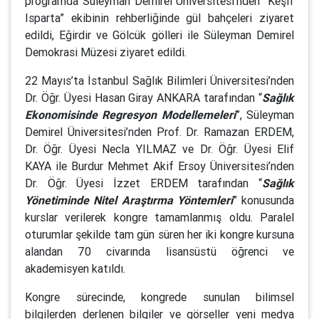
programda Süleyman Demirel Üniversitesi’nden “Keşif
Isparta” ekibinin rehberliğinde gül bahçeleri ziyaret
edildi, Eğirdir ve Gölcük gölleri ile Süleyman Demirel
Demokrasi Müzesi ziyaret edildi.
22 Mayıs’ta İstanbul Sağlık Bilimleri Üniversitesi’nden
Dr. Öğr. Üyesi Hasan Giray ANKARA tarafından “
Sağlık
Ekonomisinde Regresyon Modellemeleri
”, Süleyman
Demirel Üniversitesi’nden Prof. Dr. Ramazan ERDEM,
Dr. Öğr. Üyesi Necla YILMAZ ve Dr. Öğr. Üyesi Elif
KAYA ile Burdur Mehmet Akif Ersoy Üniversitesi’nden
Dr. Öğr. Üyesi İzzet ERDEM tarafından “
Sağlık
Yönetiminde Nitel Araştırma Yöntemleri
” konusunda
kurslar verilerek kongre tamamlanmış oldu. Paralel
oturumlar şekilde tam gün süren her iki kongre kursuna
alandan 70 civarında lisansüstü öğrenci ve
akademisyen katıldı.
Kongre sürecinde, kongrede sunulan bilimsel
bilgilerden derlenen bilgiler ve görseller yeni medya