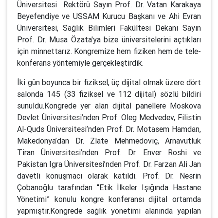
Üniversitesi Rektörü Sayın Prof. Dr. Vatan Karakaya
Beyefendiye ve USSAM Kurucu Başkanı ve Ahi Evran
Üniversitesi, Sağlık Bilimleri Fakültesi Dekanı Sayın
Prof. Dr. Musa Özata'ya bize üniversitelerini açtıkları
için minnettarız. Kongremize hem fiziken hem de tele-
konferans yöntemiyle gerçekleştirdik.
İki gün boyunca bir fiziksel, üç dijital olmak üzere dört
salonda 145 (33 fiziksel ve 112 dijital) sözlü bildiri
sunuldu.Kongrede yer alan dijital panellere Moskova
Devlet Üniversitesi’nden Prof. Oleg Medvedev, Filistin
Al-Quds Üniversitesi’nden Prof. Dr. Motasem Hamdan,
Makedonya’dan Dr. Zlate Mehmedoviç, Arnavutluk
Tiran Üniversitesi’nden Prof. Dr. Enver Roshi ve
Pakistan Igra Üniversitesi’nden Prof. Dr. Farzan Ali Jan
davetli konuşmacı olarak katıldı. Prof. Dr. Nesrin
Çobanoğlu tarafından “Etik İlkeler Işığında Hastane
Yönetimi” konulu kongre konferansı dijital ortamda
yapmıştır.Kongrede sağlık yönetimi alanında yapılan