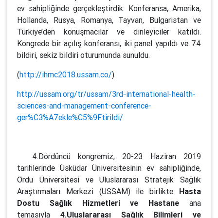
ev sahipliğinde gerçekleştirdik. Konferansa, Amerika,
Hollanda, Rusya, Romanya, Tayvan, Bulgaristan ve
Türkiye’den konuşmacılar ve dinleyiciler katıldı.
Kongrede bir açılış konferansı, iki panel yapıldı ve 74
bildiri, sekiz bildiri oturumunda sunuldu.
(
http://ihmc2018.ussam.co/
)
http://ussam.org/tr/ussam/3rd-international-health-
sciences-and-management-conference-
ger%C3%A7ekle%C5%9Ftirildi/
4.Dördüncü kongremiz, 20-23 Haziran 2019
tarihlerinde Üsküdar Üniversitesinin ev sahipliğinde,
Ordu Üniversitesi ve Uluslararası Stratejik Sağlık
Araştırmaları Merkezi (USSAM) ile birlikte
Hasta
Dostu Sağlık Hizmetleri ve Hastane
ana
temasıyla
4.Uluslararası Sağlık Bilimleri ve