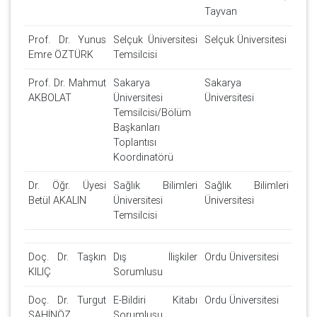
Tayvan
Prof. Dr. Yunus
Selçuk Üniversitesi
Selçuk Üniversitesi
Emre ÖZTÜRK
Temsilcisi
Prof. Dr. Mahmut
Sakarya
Sakarya
AKBOLAT
Üniversitesi
Üniversitesi
Temsilcisi/Bölüm
Başkanları
Toplantısı
Koordinatörü
Dr. Öğr. Üyesi
Sağlık Bilimleri
Sağlık Bilimleri
Betül AKALIN
Üniversitesi
Üniversitesi
Temsilcisi
Doç. Dr. Taşkın
Dış İlişkiler
Ordu Üniversitesi
KILIÇ
Sorumlusu
Doç. Dr. Turgut
E-Bildiri Kitabı
Ordu Üniversitesi
ŞAHİNÖZ
Sorumlusu