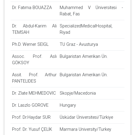
Dr. Fatıma BOUAZZA
Muhammed V Üniversitesi -
Rabat, Fas
Dr. Abdul-Karim Ali
SpecializedMedicalHospital,
TEMSAH
Riyad
Ph.D. Werner SEIGL
TU Graz - Avusturya
Assoc. Prof. Aslı
Bulgaristan Amerikan Ün.
GÖKSOY
Assit. Prof. Arthur
Bulgaristan Amerikan Ün.
PANTELIDES
Dr. Zlate MEHMEDOVIC
Skopje/Macedonia
Dr. Laszlo GOROVE
Hungary
Prof. Dr.Haydar SUR
Üsküdar Üniversitesi/Türkiye
Prof. Dr. Yusuf ÇELİK
Marmara University/Turkey