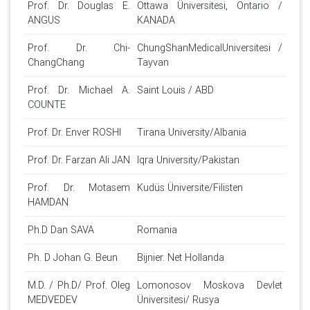
Prof. Dr. Douglas E.
Ottawa Üniversitesi, Ontario /
ANGUS
KANADA
Prof. Dr. Chi-
ChungShanMedicalUniversitesi /
ChangChang
Tayvan
Prof. Dr. Michael A.
Saint Louis / ABD
COUNTE
Prof. Dr. Enver ROSHI
Tirana University/Albania
Prof. Dr. Farzan Ali JAN
Iqra University/Pakistan
Prof. Dr. Motasem
Kudüs Üniversite/Filisten
HAMDAN
Ph.D Dan SAVA
Romania
Ph. D Johan G. Beun
Bijnier. Net Hollanda
M.D. / Ph.D/ Prof. Oleg
Lomonosov Moskova Devlet
MEDVEDEV
Üniversitesi/ Rusya